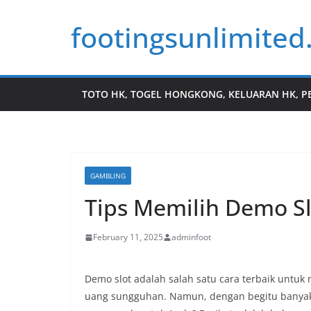
Skip
footingsunlimite
to
content
TOTO HK, TOGEL HONGKONG, KELUARAN HK, PE
GAMBLING
Tips Memilih Demo S
February 11, 2025
adminfoot
Demo slot adalah salah satu cara terbaik untu
uang sungguhan. Namun, dengan begitu banyak 