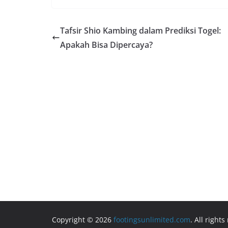
Tafsir Shio Kambing dalam Prediksi Togel:
Apakah Bisa Dipercaya?
Copyright © 2026
footingsunlimited.com
. All rights