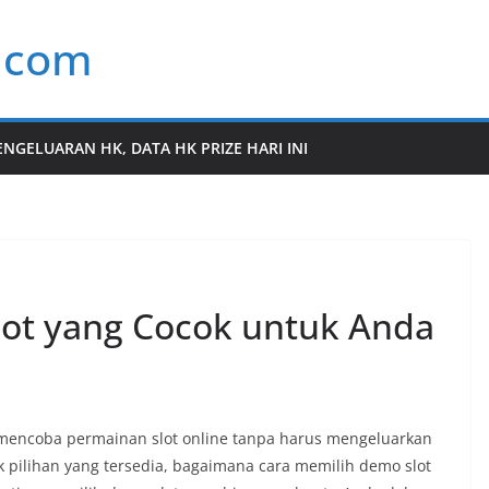
d.com
NGELUARAN HK, DATA HK PRIZE HARI INI
lot yang Cocok untuk Anda
k mencoba permainan slot online tanpa harus mengeluarkan
pilihan yang tersedia, bagaimana cara memilih demo slot