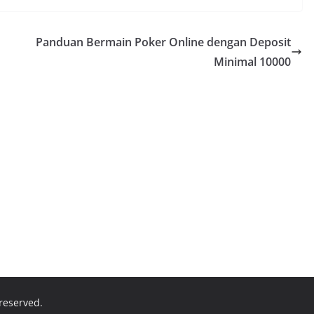
Panduan Bermain Poker Online dengan Deposit
Minimal 10000
 reserved.