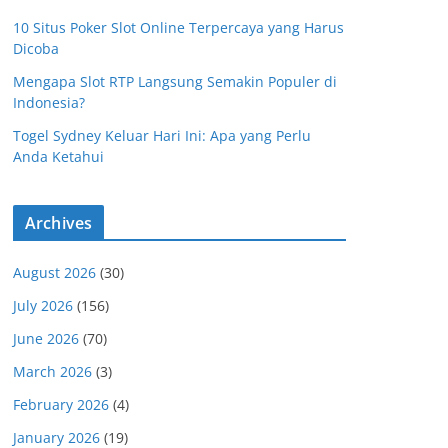
10 Situs Poker Slot Online Terpercaya yang Harus
Dicoba
Mengapa Slot RTP Langsung Semakin Populer di
Indonesia?
Togel Sydney Keluar Hari Ini: Apa yang Perlu
Anda Ketahui
Archives
August 2026
(30)
July 2026
(156)
June 2026
(70)
March 2026
(3)
February 2026
(4)
January 2026
(19)