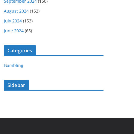
September 2024
(150)
August 2024
(152)
July 2024
(153)
June 2024
(65)
Categories
Gambling
Sidebar