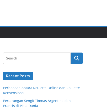
Recent Posts
Perbedaan Antara Roulette Online dan Roulette
Konvensional
Pertarungan Sengit Timnas Argentina dan
Prancis di Piala Dunia