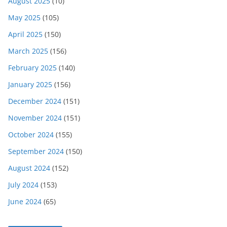
August 2025
(10)
May 2025
(105)
April 2025
(150)
March 2025
(156)
February 2025
(140)
January 2025
(156)
December 2024
(151)
November 2024
(151)
October 2024
(155)
September 2024
(150)
August 2024
(152)
July 2024
(153)
June 2024
(65)