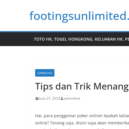
Skip
footingsunlimite
to
content
TOTO HK, TOGEL HONGKONG, KELUARAN HK, PE
GAMBLING
Tips dan Trik Menang
June 27, 2024
adminfoot
Hai, para penggemar poker online! Apakah kali
online? Tenang saja, disini saya akan memberik