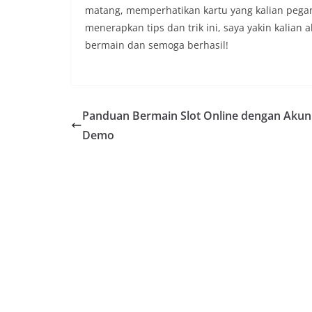
matang, memperhatikan kartu yang kalian pega
menerapkan tips dan trik ini, saya yakin kalian
bermain dan semoga berhasil!
Panduan Bermain Slot Online dengan Akun
Demo