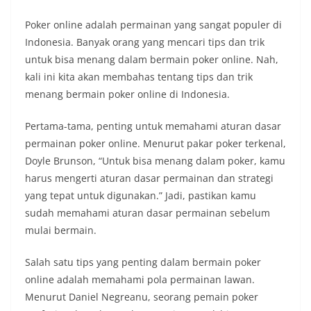
Poker online adalah permainan yang sangat populer di
Indonesia. Banyak orang yang mencari tips dan trik
untuk bisa menang dalam bermain poker online. Nah,
kali ini kita akan membahas tentang tips dan trik
menang bermain poker online di Indonesia.
Pertama-tama, penting untuk memahami aturan dasar
permainan poker online. Menurut pakar poker terkenal,
Doyle Brunson, “Untuk bisa menang dalam poker, kamu
harus mengerti aturan dasar permainan dan strategi
yang tepat untuk digunakan.” Jadi, pastikan kamu
sudah memahami aturan dasar permainan sebelum
mulai bermain.
Salah satu tips yang penting dalam bermain poker
online adalah memahami pola permainan lawan.
Menurut Daniel Negreanu, seorang pemain poker