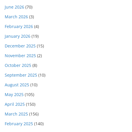
June 2026
(70)
March 2026
(3)
February 2026
(4)
January 2026
(19)
December 2025
(15)
November 2025
(2)
October 2025
(8)
September 2025
(10)
August 2025
(10)
May 2025
(105)
April 2025
(150)
March 2025
(156)
February 2025
(140)