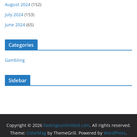
August 2024
(152)
July 2024
(153)
June 2024
(65)
Categories
Gambling
Sidebar
Copyright © 2026
footingsunlimited.com
. All rights reserved.
Theme:
ColorMag
by ThemeGrill. Powered by
WordPress
.