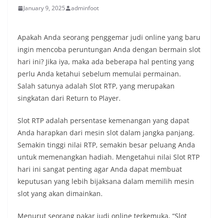
January 9, 2025
adminfoot
Apakah Anda seorang penggemar judi online yang baru
ingin mencoba peruntungan Anda dengan bermain slot
hari ini? Jika iya, maka ada beberapa hal penting yang
perlu Anda ketahui sebelum memulai permainan.
Salah satunya adalah Slot RTP, yang merupakan
singkatan dari Return to Player.
Slot RTP adalah persentase kemenangan yang dapat
Anda harapkan dari mesin slot dalam jangka panjang.
Semakin tinggi nilai RTP, semakin besar peluang Anda
untuk memenangkan hadiah. Mengetahui nilai Slot RTP
hari ini sangat penting agar Anda dapat membuat
keputusan yang lebih bijaksana dalam memilih mesin
slot yang akan dimainkan.
Menurut seorang pakar judi online terkemuka, “Slot