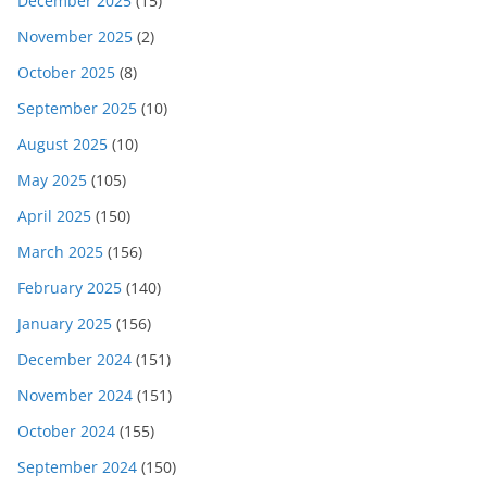
December 2025
(15)
November 2025
(2)
October 2025
(8)
September 2025
(10)
August 2025
(10)
May 2025
(105)
April 2025
(150)
March 2025
(156)
February 2025
(140)
January 2025
(156)
December 2024
(151)
November 2024
(151)
October 2024
(155)
September 2024
(150)