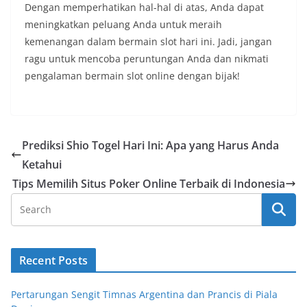
Dengan memperhatikan hal-hal di atas, Anda dapat
meningkatkan peluang Anda untuk meraih
kemenangan dalam bermain slot hari ini. Jadi, jangan
ragu untuk mencoba peruntungan Anda dan nikmati
pengalaman bermain slot online dengan bijak!
Prediksi Shio Togel Hari Ini: Apa yang Harus Anda
Ketahui
Tips Memilih Situs Poker Online Terbaik di Indonesia
Recent Posts
Pertarungan Sengit Timnas Argentina dan Prancis di Piala