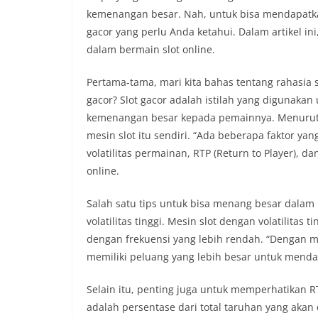
kemenangan besar. Nah, untuk bisa mendapatka
gacor yang perlu Anda ketahui. Dalam artikel in
dalam bermain slot online.
Pertama-tama, mari kita bahas tentang rahasia 
gacor? Slot gacor adalah istilah yang digunak
kemenangan besar kepada pemainnya. Menurut pa
mesin slot itu sendiri. “Ada beberapa faktor y
volatilitas permainan, RTP (Return to Player), d
online.
Salah satu tips untuk bisa menang besar dalam 
volatilitas tinggi. Mesin slot dengan volatili
dengan frekuensi yang lebih rendah. “Dengan mem
memiliki peluang yang lebih besar untuk menda
Selain itu, penting juga untuk memperhatikan RT
adalah persentase dari total taruhan yang aka