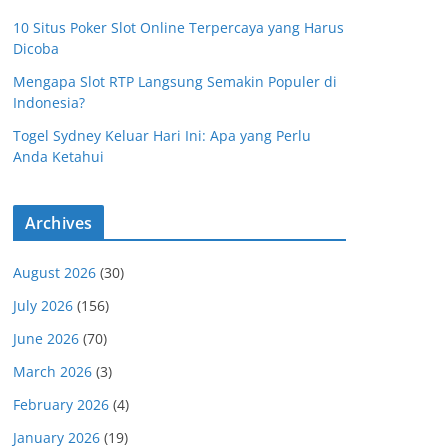
10 Situs Poker Slot Online Terpercaya yang Harus
Dicoba
Mengapa Slot RTP Langsung Semakin Populer di
Indonesia?
Togel Sydney Keluar Hari Ini: Apa yang Perlu
Anda Ketahui
Archives
August 2026
(30)
July 2026
(156)
June 2026
(70)
March 2026
(3)
February 2026
(4)
January 2026
(19)