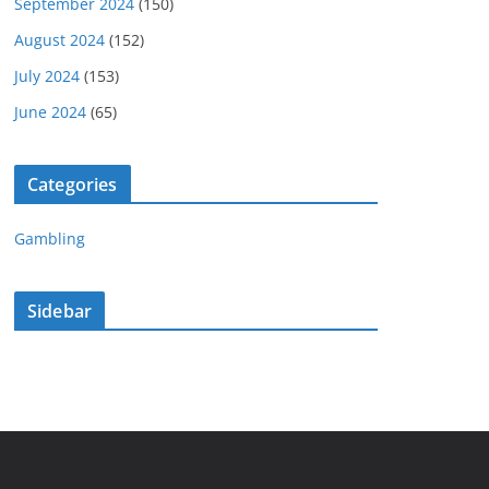
September 2024
(150)
August 2024
(152)
July 2024
(153)
June 2024
(65)
Categories
Gambling
Sidebar