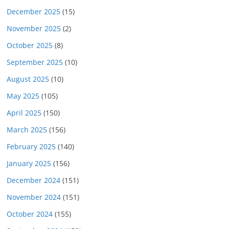
December 2025
(15)
November 2025
(2)
October 2025
(8)
September 2025
(10)
August 2025
(10)
May 2025
(105)
April 2025
(150)
March 2025
(156)
February 2025
(140)
January 2025
(156)
December 2024
(151)
November 2024
(151)
October 2024
(155)