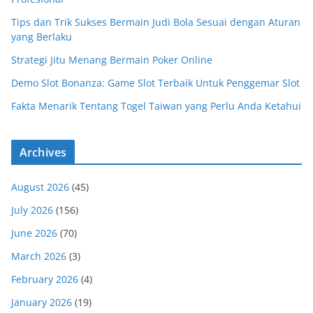
Tips dan Trik Sukses Bermain Judi Bola Sesuai dengan Aturan
yang Berlaku
Strategi Jitu Menang Bermain Poker Online
Demo Slot Bonanza: Game Slot Terbaik Untuk Penggemar Slot
Fakta Menarik Tentang Togel Taiwan yang Perlu Anda Ketahui
Archives
August 2026
(45)
July 2026
(156)
June 2026
(70)
March 2026
(3)
February 2026
(4)
January 2026
(19)