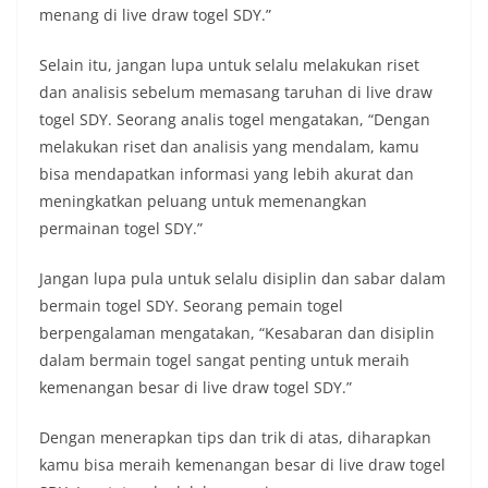
menang di live draw togel SDY.”
Selain itu, jangan lupa untuk selalu melakukan riset
dan analisis sebelum memasang taruhan di live draw
togel SDY. Seorang analis togel mengatakan, “Dengan
melakukan riset dan analisis yang mendalam, kamu
bisa mendapatkan informasi yang lebih akurat dan
meningkatkan peluang untuk memenangkan
permainan togel SDY.”
Jangan lupa pula untuk selalu disiplin dan sabar dalam
bermain togel SDY. Seorang pemain togel
berpengalaman mengatakan, “Kesabaran dan disiplin
dalam bermain togel sangat penting untuk meraih
kemenangan besar di live draw togel SDY.”
Dengan menerapkan tips dan trik di atas, diharapkan
kamu bisa meraih kemenangan besar di live draw togel