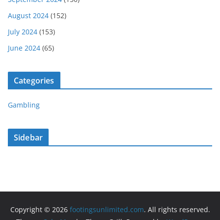
August 2024
(152)
July 2024
(153)
June 2024
(65)
Categories
Gambling
Sidebar
Copyright © 2026
footingsunlimited.com
. All rights reserved.