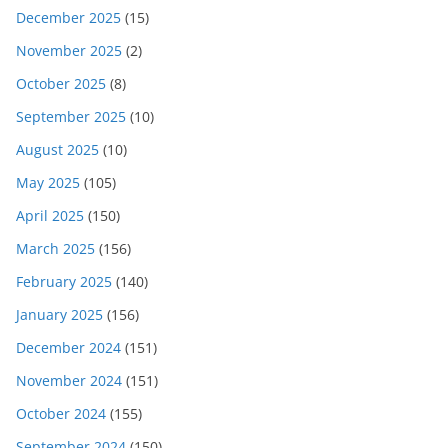
December 2025
(15)
November 2025
(2)
October 2025
(8)
September 2025
(10)
August 2025
(10)
May 2025
(105)
April 2025
(150)
March 2025
(156)
February 2025
(140)
January 2025
(156)
December 2024
(151)
November 2024
(151)
October 2024
(155)
September 2024
(150)