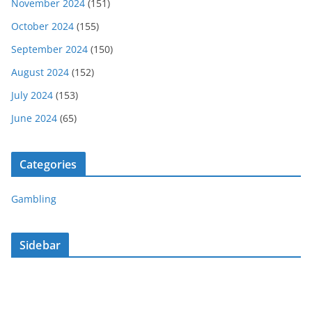
November 2024
(151)
October 2024
(155)
September 2024
(150)
August 2024
(152)
July 2024
(153)
June 2024
(65)
Categories
Gambling
Sidebar