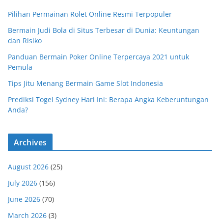
Pilihan Permainan Rolet Online Resmi Terpopuler
Bermain Judi Bola di Situs Terbesar di Dunia: Keuntungan
dan Risiko
Panduan Bermain Poker Online Terpercaya 2021 untuk
Pemula
Tips Jitu Menang Bermain Game Slot Indonesia
Prediksi Togel Sydney Hari Ini: Berapa Angka Keberuntungan
Anda?
Archives
August 2026
(25)
July 2026
(156)
June 2026
(70)
March 2026
(3)