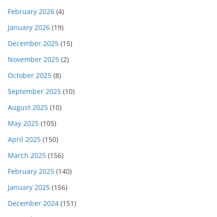
February 2026
(4)
January 2026
(19)
December 2025
(15)
November 2025
(2)
October 2025
(8)
September 2025
(10)
August 2025
(10)
May 2025
(105)
April 2025
(150)
March 2025
(156)
February 2025
(140)
January 2025
(156)
December 2024
(151)