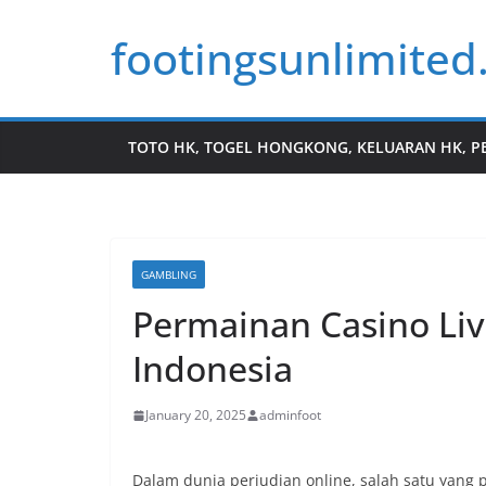
Skip
footingsunlimite
to
content
TOTO HK, TOGEL HONGKONG, KELUARAN HK, PE
GAMBLING
Permainan Casino Liv
Indonesia
January 20, 2025
adminfoot
Dalam dunia perjudian online, salah satu yang 