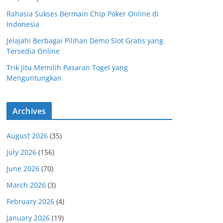
Rahasia Sukses Bermain Chip Poker Online di
Indonesia
Jelajahi Berbagai Pilihan Demo Slot Gratis yang
Tersedia Online
Trik Jitu Memilih Pasaran Togel yang
Menguntungkan
Archives
August 2026
(35)
July 2026
(156)
June 2026
(70)
March 2026
(3)
February 2026
(4)
January 2026
(19)