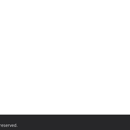
 reserved.