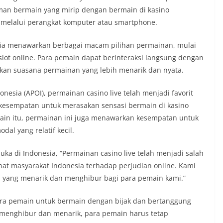
man bermain yang mirip dengan bermain di kasino
 melalui perangkat komputer atau smartphone.
esia menawarkan berbagai macam pilihan permainan, mulai
a slot online. Para pemain dapat berinteraksi langsung dengan
ptakan suasana permainan yang lebih menarik dan nyata.
onesia (APOI), permainan casino live telah menjadi favorit
kesempatan untuk merasakan sensasi bermain di kasino
elain itu, permainan ini juga menawarkan kesempatan untuk
l yang relatif kecil.
uka di Indonesia, “Permainan casino live telah menjadi salah
nat masyarakat Indonesia terhadap perjudian online. Kami
 yang menarik dan menghibur bagi para pemain kami.”
para pemain untuk bermain dengan bijak dan bertanggung
 menghibur dan menarik, para pemain harus tetap