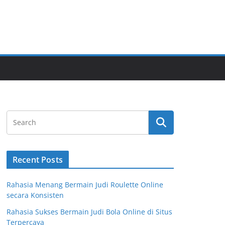
Recent Posts
Rahasia Menang Bermain Judi Roulette Online
secara Konsisten
Rahasia Sukses Bermain Judi Bola Online di Situs
Terpercaya