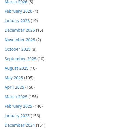
March 2026
(3)
February 2026
(4)
January 2026
(19)
December 2025
(15)
November 2025
(2)
October 2025
(8)
September 2025
(10)
August 2025
(10)
May 2025
(105)
April 2025
(150)
March 2025
(156)
February 2025
(140)
January 2025
(156)
December 2024
(151)