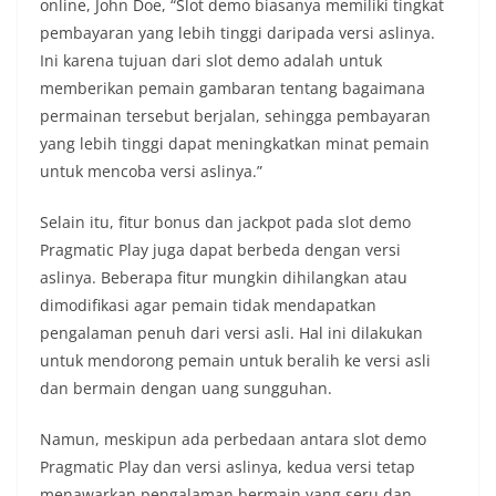
online, John Doe, “Slot demo biasanya memiliki tingkat
pembayaran yang lebih tinggi daripada versi aslinya.
Ini karena tujuan dari slot demo adalah untuk
memberikan pemain gambaran tentang bagaimana
permainan tersebut berjalan, sehingga pembayaran
yang lebih tinggi dapat meningkatkan minat pemain
untuk mencoba versi aslinya.”
Selain itu, fitur bonus dan jackpot pada slot demo
Pragmatic Play juga dapat berbeda dengan versi
aslinya. Beberapa fitur mungkin dihilangkan atau
dimodifikasi agar pemain tidak mendapatkan
pengalaman penuh dari versi asli. Hal ini dilakukan
untuk mendorong pemain untuk beralih ke versi asli
dan bermain dengan uang sungguhan.
Namun, meskipun ada perbedaan antara slot demo
Pragmatic Play dan versi aslinya, kedua versi tetap
menawarkan pengalaman bermain yang seru dan