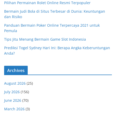
Pilihan Permainan Rolet Online Resmi Terpopuler
Bermain Judi Bola di Situs Terbesar di Dunia: Keuntungan
dan Risiko
Panduan Bermain Poker Online Terpercaya 2021 untuk
Pemula
Tips Jitu Menang Bermain Game Slot Indonesia
Prediksi Togel Sydney Hari Ini: Berapa Angka Keberuntungan
Anda?
Archives
August 2026
(25)
July 2026
(156)
June 2026
(70)
March 2026
(3)