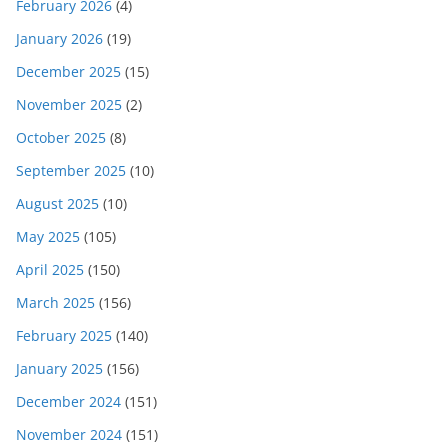
February 2026
(4)
January 2026
(19)
December 2025
(15)
November 2025
(2)
October 2025
(8)
September 2025
(10)
August 2025
(10)
May 2025
(105)
April 2025
(150)
March 2025
(156)
February 2025
(140)
January 2025
(156)
December 2024
(151)
November 2024
(151)