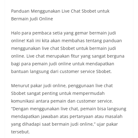
Panduan Menggunakan Live Chat Sbobet untuk
Bermain Judi Online
Halo para pembaca setia yang gemar bermain judi
online! Kali ini kita akan membahas tentang panduan
menggunakan live chat Sbobet untuk bermain judi
online. Live chat merupakan fitur yang sangat berguna
bagi para pemain judi online untuk mendapatkan
bantuan langsung dari customer service Sbobet.
Menurut pakar judi online, penggunaan live chat
Sbobet sangat penting untuk mempermudah
komunikasi antara pemain dan customer service.
“Dengan menggunakan live chat, pemain bisa langsung
mendapatkan jawaban atas pertanyaan atau masalah
yang dihadapi saat bermain judi online,” ujar pakar
tersebut.