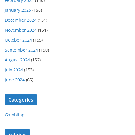
February 2025
(140)
January 2025
(156)
December 2024
(151)
November 2024
(151)
October 2024
(155)
September 2024
(150)
August 2024
(152)
July 2024
(153)
June 2024
(65)
Categories
Gambling
Sidebar