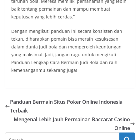
taruhan bola. Mereka memiliki pemahaman yang lebih
baik tentang permainan dan mampu membuat
keputusan yang lebih cerdas.”
Dengan mengikuti panduan ini secara konsisten dan
tekun, diharapkan pemain bisa meraih kesuksesan
dalam dunia judi bola dan memperoleh keuntungan
yang maksimal. Jadi, jangan ragu untuk mengikuti
Panduan Lengkap Cara Bermain Judi Bola dan raih
kemenanganmu sekarang juga!
Panduan Bermain Situs Poker Online Indonesia
Terbaik
Mengenal Lebih Jauh Permainan Baccarat Casino
Online