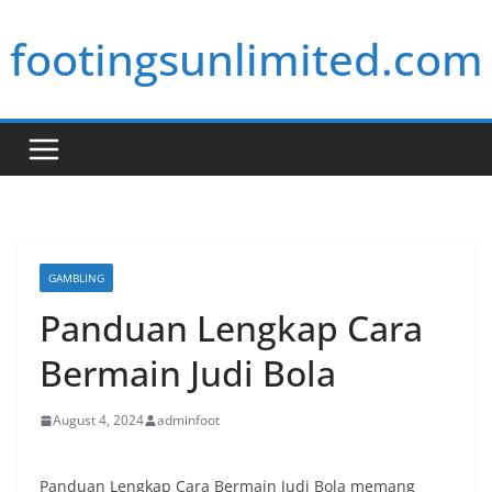
Skip
footingsunlimited.com
to
content
GAMBLING
Panduan Lengkap Cara
Bermain Judi Bola
August 4, 2024
adminfoot
Panduan Lengkap Cara Bermain Judi Bola memang