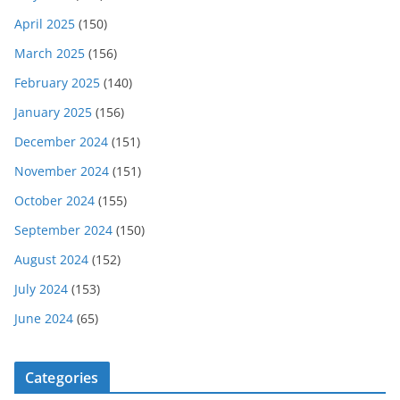
April 2025
(150)
March 2025
(156)
February 2025
(140)
January 2025
(156)
December 2024
(151)
November 2024
(151)
October 2024
(155)
September 2024
(150)
August 2024
(152)
July 2024
(153)
June 2024
(65)
Categories