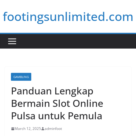
Skip
footingsunlimited.com
to
content
GAMBLING
Panduan Lengkap
Bermain Slot Online
Pulsa untuk Pemula
March 12, 2025
adminfoot