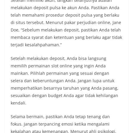
Setelah memiliki akun, langkah selanjutnya adalah
melakukan deposit pulsa ke akun Anda. Pastikan Anda
telah memahami prosedur deposit pulsa yang berlaku
di situs tersebut. Menurut pakar perjudian online, Jane
Doe, “Sebelum melakukan deposit, pastikan Anda telah
membaca syarat dan ketentuan yang berlaku agar tidak
terjadi kesalahpahaman.”
Setelah melakukan deposit, Anda bisa langsung
memilih permainan slot online yang ingin Anda
mainkan. Pilihlah permainan yang sesuai dengan
selera dan keberuntungan Anda. Jangan lupa untuk
memperhatikan besarnya taruhan yang Anda pasang,
sesuaikan dengan budget Anda agar tidak kehilangan
kendali.
Selama bermain, pastikan Anda tetap tenang dan
fokus. Jangan terpancing emosi ketika mengalami
kekalahan atau kemenangan. Menurut ahli psikologi,