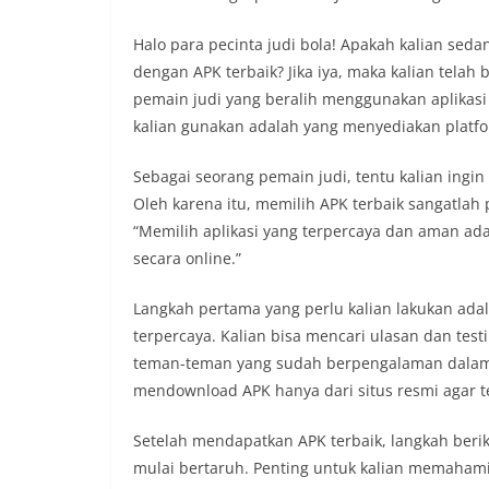
Halo para pecinta judi bola! Apakah kalian sed
dengan APK terbaik? Jika iya, maka kalian telah 
pemain judi yang beralih menggunakan aplikasi 
kalian gunakan adalah yang menyediakan platfor
Sebagai seorang pemain judi, tentu kalian ing
Oleh karena itu, memilih APK terbaik sangatlah 
“Memilih aplikasi yang terpercaya dan aman ad
secara online.”
Langkah pertama yang perlu kalian lakukan ada
terpercaya. Kalian bisa mencari ulasan dan tes
teman-teman yang sudah berpengalaman dalam b
mendownload APK hanya dari situs resmi agar t
Setelah mendapatkan APK terbaik, langkah ber
mulai bertaruh. Penting untuk kalian memahami 