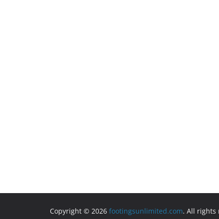
Copyright © 2026
footingsunlimited.com
. All rights