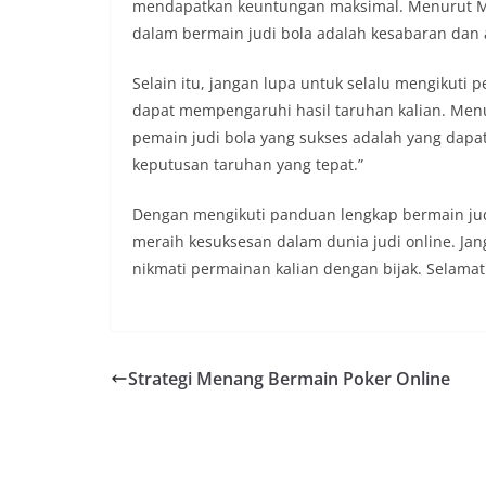
mendapatkan keuntungan maksimal. Menurut Mari
dalam bermain judi bola adalah kesabaran dan 
Selain itu, jangan lupa untuk selalu mengikuti
dapat mempengaruhi hasil taruhan kalian. Menu
pemain judi bola yang sukses adalah yang dap
keputusan taruhan yang tepat.”
Dengan mengikuti panduan lengkap bermain judi 
meraih kesuksesan dalam dunia judi online. Ja
nikmati permainan kalian dengan bijak. Selama
Strategi Menang Bermain Poker Online