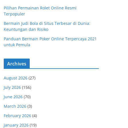
Pilihan Permainan Rolet Online Resmi
Terpopuler
Bermain Judi Bola di Situs Terbesar di Dunia:
Keuntungan dan Risiko
Panduan Bermain Poker Online Terpercaya 2021
untuk Pemula
Archives
August 2026
(27)
July 2026
(156)
June 2026
(70)
March 2026
(3)
February 2026
(4)
January 2026
(19)