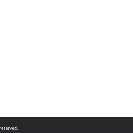
 reserved.