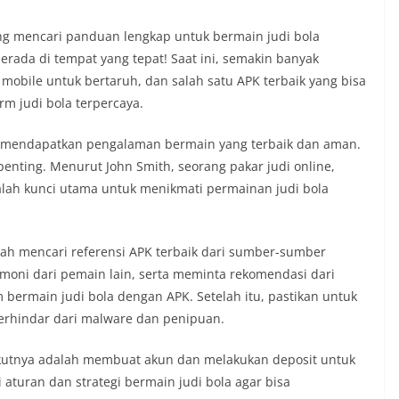
ang mencari panduan lengkap untuk bermain judi bola
berada di tempat yang tepat! Saat ini, semakin banyak
mobile untuk bertaruh, dan salah satu APK terbaik yang bisa
m judi bola terpercaya.
in mendapatkan pengalaman bermain yang terbaik dan aman.
penting. Menurut John Smith, seorang pakar judi online,
alah kunci utama untuk menikmati permainan judi bola
lah mencari referensi APK terbaik dari sumber-sumber
timoni dari pemain lain, serta meminta rekomendasi dari
ermain judi bola dengan APK. Setelah itu, pastikan untuk
erhindar dari malware dan penipuan.
ikutnya adalah membuat akun dan melakukan deposit untuk
aturan dan strategi bermain judi bola agar bisa