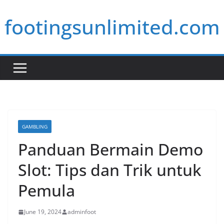
Skip
footingsunlimited.com
to
content
GAMBLING
Panduan Bermain Demo
Slot: Tips dan Trik untuk
Pemula
June 19, 2024
adminfoot