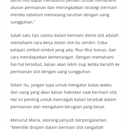
demo slot dapat membantu pemain untuk memahami
aturan permainan dan meningkatkan strategi bermain
mereka sebelum memasang taruhan dengan uang
sungguhan.”
Salah satu tips utama dalam bermain demo slot adalah
memahami cara kerja mesin slot itu sendiri. Coba
pelajari simbol-simbol yang ada, fitur-fitur bonus, dan
cara mendapatkan kemenangan. Dengan memahami
hal-hal tersebut, kalian akan lebih siap ketika beralih ke
permainan slot dengan uang sungguhan.
Selain itu, jangan lupa untuk mengatur batas waktu
dan uang yang akan kalian habiskan saat bermain slot.
Hal ini penting untuk mencegah kalian terjebak dalam
permainan dan mengalami kerugian yang besar.
Menurut Maria, seorang penjudi berpengalaman,
“Memiliki disiplin dalam bermain slot sangatlah