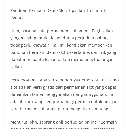
Panduan Bermain Demo Slot: Tips dan Trik untuk
Pemula
Halo, para pecinta permainan slot online! Bagi kalian
yang masih pemula dalam dunia perjudian online,
tidak perlu khawatir. Kali ini, kami akan memberikan
panduan bermain demo slot beserta tips dan trik yang
dapat membantu kalian dalam memulai petualangan
kalian.
Pertama-tama, apa sih sebenarnya demo slot itu? Demo
slot adalah versi gratis dari permainan slot yang dapat
dimainkan tanpa menggunakan uang sungguhan. Ini
adalah cara yang sempurna bagi pemula untuk belajar
cara bermain slot tanpa perlu mengeluarkan uang.
Menurut John, seorang ahli perjudian online, “Bermain