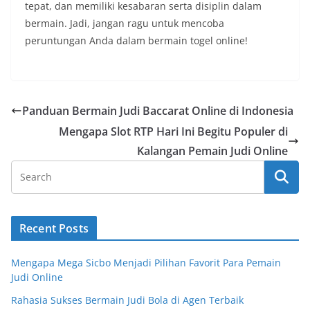
tepat, dan memiliki kesabaran serta disiplin dalam
bermain. Jadi, jangan ragu untuk mencoba
peruntungan Anda dalam bermain togel online!
Panduan Bermain Judi Baccarat Online di Indonesia
Mengapa Slot RTP Hari Ini Begitu Populer di
Kalangan Pemain Judi Online
Recent Posts
Mengapa Mega Sicbo Menjadi Pilihan Favorit Para Pemain
Judi Online
Rahasia Sukses Bermain Judi Bola di Agen Terbaik