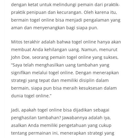
dengan ketat untuk melindungi pemain dari praktik-
praktik penipuan dan kecurangan. Oleh karena itu,
bermain togel online bisa menjadi pengalaman yang
aman dan menyenangkan bagi siapa pun.
Mitos terakhir adalah bahwa togel online hanya akan
membuat Anda kehilangan uang. Namun, menurut
John Doe, seorang pemain togel online yang sukses,
“Saya telah menghasilkan uang tambahan yang
signifikan melalui togel online. Dengan menerapkan
strategi yang tepat dan memiliki disiplin dalam
bermain, siapa pun bisa meraih kesuksesan dalam
dunia togel online.”
Jadi, apakah togel online bisa dijadikan sebagai
penghasilan tambahan? Jawabannya adalah iya,
asalkan Anda memiliki pengetahuan yang cukup
tentang permainan ini, menerapkan strategi yang