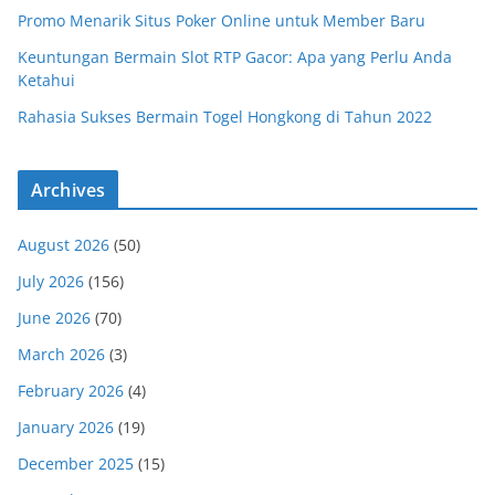
Promo Menarik Situs Poker Online untuk Member Baru
Keuntungan Bermain Slot RTP Gacor: Apa yang Perlu Anda
Ketahui
Rahasia Sukses Bermain Togel Hongkong di Tahun 2022
Archives
August 2026
(50)
July 2026
(156)
June 2026
(70)
March 2026
(3)
February 2026
(4)
January 2026
(19)
December 2025
(15)