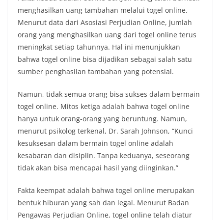
menghasilkan uang tambahan melalui togel online.
Menurut data dari Asosiasi Perjudian Online, jumlah
orang yang menghasilkan uang dari togel online terus
meningkat setiap tahunnya. Hal ini menunjukkan
bahwa togel online bisa dijadikan sebagai salah satu
sumber penghasilan tambahan yang potensial.
Namun, tidak semua orang bisa sukses dalam bermain
togel online. Mitos ketiga adalah bahwa togel online
hanya untuk orang-orang yang beruntung. Namun,
menurut psikolog terkenal, Dr. Sarah Johnson, “Kunci
kesuksesan dalam bermain togel online adalah
kesabaran dan disiplin. Tanpa keduanya, seseorang
tidak akan bisa mencapai hasil yang diinginkan.”
Fakta keempat adalah bahwa togel online merupakan
bentuk hiburan yang sah dan legal. Menurut Badan
Pengawas Perjudian Online, togel online telah diatur