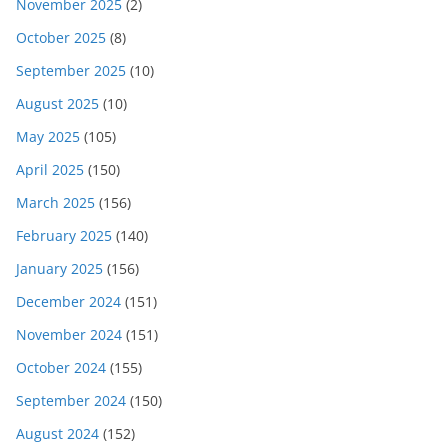
November 2025
(2)
October 2025
(8)
September 2025
(10)
August 2025
(10)
May 2025
(105)
April 2025
(150)
March 2025
(156)
February 2025
(140)
January 2025
(156)
December 2024
(151)
November 2024
(151)
October 2024
(155)
September 2024
(150)
August 2024
(152)