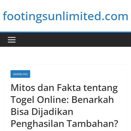
Skip
footingsunlimited.com
to
content
GAMBLING
Mitos dan Fakta tentang
Togel Online: Benarkah
Bisa Dijadikan
Penghasilan Tambahan?