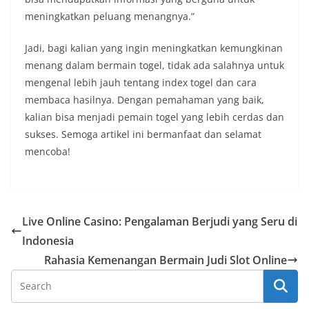
meningkatkan peluang menangnya.”
Jadi, bagi kalian yang ingin meningkatkan kemungkinan
menang dalam bermain togel, tidak ada salahnya untuk
mengenal lebih jauh tentang index togel dan cara
membaca hasilnya. Dengan pemahaman yang baik,
kalian bisa menjadi pemain togel yang lebih cerdas dan
sukses. Semoga artikel ini bermanfaat dan selamat
mencoba!
Live Online Casino: Pengalaman Berjudi yang Seru di
Indonesia
Rahasia Kemenangan Bermain Judi Slot Online