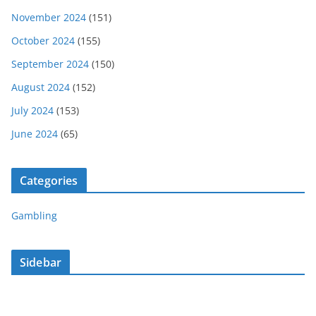
November 2024
(151)
October 2024
(155)
September 2024
(150)
August 2024
(152)
July 2024
(153)
June 2024
(65)
Categories
Gambling
Sidebar