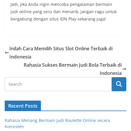
Jadi, jika Anda ingin mencoba pengalaman bermain
judi online yang seru dan menarik, jangan ragu untuk
bergabung dengan situs IDN Play sekarang juga!
Inilah Cara Memilih Situs Slot Online Terbaik di
Indonesia
Rahasia Sukses Bermain Judi Bola Terbaik di
Indonesia
Recent Posts
Rahasia Menang Bermain Judi Roulette Online secara
Konsisten