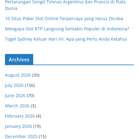
Pertarungan Sengit Timnas Argentina dan Prancis di Piala
Dunia
10 Situs Poker Slot Online Terpercaya yang Harus Dicoba
Mengapa Slot RTP Langsung Semakin Populer di Indonesia?
Togel Sydney Keluar Hari Ini: Apa yang Perlu Anda Ketahui
Archives
August 2026
(30)
July 2026
(156)
June 2026
(70)
March 2026
(3)
February 2026
(4)
January 2026
(19)
December 2025
(15)