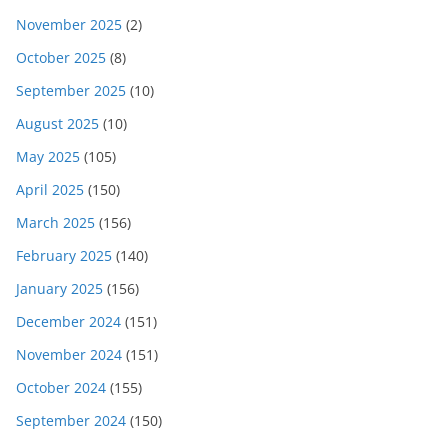
November 2025
(2)
October 2025
(8)
September 2025
(10)
August 2025
(10)
May 2025
(105)
April 2025
(150)
March 2025
(156)
February 2025
(140)
January 2025
(156)
December 2024
(151)
November 2024
(151)
October 2024
(155)
September 2024
(150)