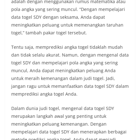
adalah dengan menggunakan rumus matematika atau
pola angka yang sering muncul. “Dengan mempelajari
data togel SDY dengan seksama, Anda dapat
meningkatkan peluang untuk memenangkan taruhan
togel,” tambah pakar togel tersebut.
Tentu saja, memprediksi angka togel tidaklah mudah
dan tidak selalu akurat. Namun, dengan mengenal data
togel SDY dan mempelajari pola angka yang sering
muncul, Anda dapat meningkatkan peluang Anda
untuk meraih kemenangan dalam judi togel. Jadi,
jangan ragu untuk memanfaatkan data togel SDY dalam
memprediksi angka togel Anda.
Dalam dunia judi togel, mengenal data togel SDY
merupakan langkah awal yang penting untuk
meningkatkan peluang kemenangan. Dengan
mempelajari data togel SDY dan menerapkan berbagai
metode prediksi angka togel, Anda dapat menjadi