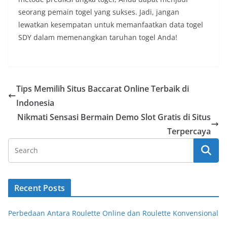
seorang pemain togel yang sukses. Jadi, jangan
lewatkan kesempatan untuk memanfaatkan data togel
SDY dalam memenangkan taruhan togel Anda!
Tips Memilih Situs Baccarat Online Terbaik di
Indonesia
Nikmati Sensasi Bermain Demo Slot Gratis di Situs
Terpercaya
Recent Posts
Perbedaan Antara Roulette Online dan Roulette Konvensional