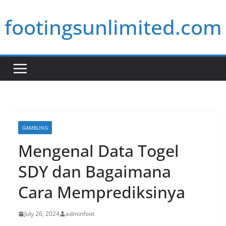
Skip
footingsunlimited.com
to
content
GAMBLING
Mengenal Data Togel
SDY dan Bagaimana
Cara Memprediksinya
July 26, 2024
adminfoot