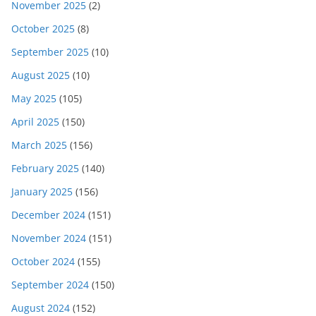
November 2025
(2)
October 2025
(8)
September 2025
(10)
August 2025
(10)
May 2025
(105)
April 2025
(150)
March 2025
(156)
February 2025
(140)
January 2025
(156)
December 2024
(151)
November 2024
(151)
October 2024
(155)
September 2024
(150)
August 2024
(152)