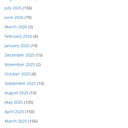
July 2026
(156)
June 2026
(70)
March 2026
(3)
February 2026
(4)
January 2026
(19)
December 2025
(15)
November 2025
(2)
October 2025
(8)
September 2025
(10)
August 2025
(10)
May 2025
(105)
April 2025
(150)
March 2025
(156)