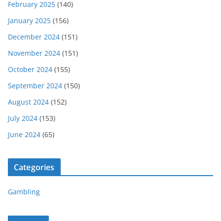
February 2025
(140)
January 2025
(156)
December 2024
(151)
November 2024
(151)
October 2024
(155)
September 2024
(150)
August 2024
(152)
July 2024
(153)
June 2024
(65)
Categories
Gambling