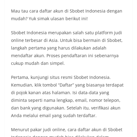
Mau tau cara daftar akun di Sbobet Indonesia dengan
mudah? Yuk simak ulasan berikut ini!
Sbobet Indonesia merupakan salah satu platform judi
online terbesar di Asia. Untuk bisa bermain di Sbobet,
langkah pertama yang harus dilakukan adalah
mendaftar akun. Proses pendaftaran ini sebenarnya
cukup mudah dan simpel.
Pertama, kunjungi situs resmi Sbobet Indonesia.
Kemudian, klik tombol “Daftar” yang biasanya terdapat
di pojok kanan atas halaman. Isi data-data yang
diminta seperti nama lengkap, email, nomor telepon,
dan bank yang digunakan. Setelah itu, verifikasi akun
Anda melalui email yang sudah terdaftar.
Menurut pakar judi online, cara daftar akun di Sbobet