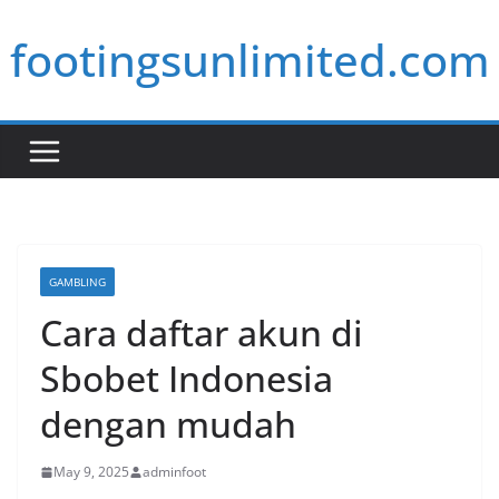
Skip
footingsunlimited.com
to
content
GAMBLING
Cara daftar akun di
Sbobet Indonesia
dengan mudah
May 9, 2025
adminfoot