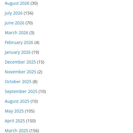
August 2026
(30)
July 2026
(156)
June 2026
(70)
March 2026
(3)
February 2026
(4)
January 2026
(19)
December 2025
(15)
November 2025
(2)
October 2025
(8)
September 2025
(10)
August 2025
(10)
May 2025
(105)
April 2025
(150)
March 2025
(156)