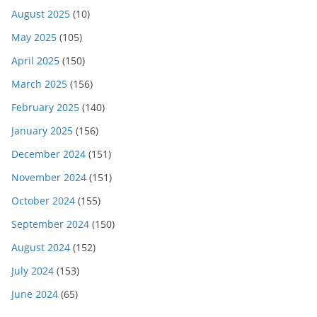
August 2025
(10)
May 2025
(105)
April 2025
(150)
March 2025
(156)
February 2025
(140)
January 2025
(156)
December 2024
(151)
November 2024
(151)
October 2024
(155)
September 2024
(150)
August 2024
(152)
July 2024
(153)
June 2024
(65)