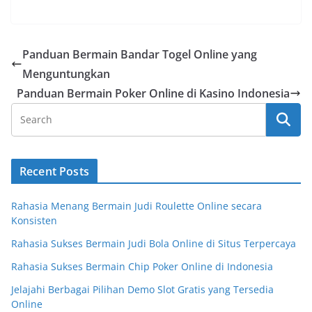
Panduan Bermain Bandar Togel Online yang
Menguntungkan
Panduan Bermain Poker Online di Kasino Indonesia
Recent Posts
Rahasia Menang Bermain Judi Roulette Online secara
Konsisten
Rahasia Sukses Bermain Judi Bola Online di Situs Terpercaya
Rahasia Sukses Bermain Chip Poker Online di Indonesia
Jelajahi Berbagai Pilihan Demo Slot Gratis yang Tersedia
Online