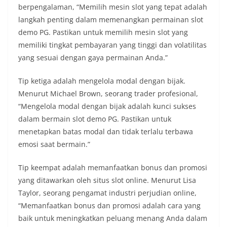
berpengalaman, “Memilih mesin slot yang tepat adalah
langkah penting dalam memenangkan permainan slot
demo PG. Pastikan untuk memilih mesin slot yang
memiliki tingkat pembayaran yang tinggi dan volatilitas
yang sesuai dengan gaya permainan Anda.”
Tip ketiga adalah mengelola modal dengan bijak.
Menurut Michael Brown, seorang trader profesional,
“Mengelola modal dengan bijak adalah kunci sukses
dalam bermain slot demo PG. Pastikan untuk
menetapkan batas modal dan tidak terlalu terbawa
emosi saat bermain.”
Tip keempat adalah memanfaatkan bonus dan promosi
yang ditawarkan oleh situs slot online. Menurut Lisa
Taylor, seorang pengamat industri perjudian online,
“Memanfaatkan bonus dan promosi adalah cara yang
baik untuk meningkatkan peluang menang Anda dalam